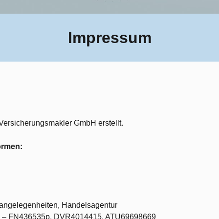
Impressum
y Versicherungsmakler GmbH
erstellt.
ormen:
sangelegenheiten, Handelsagentur
eis – FN436535p, DVR4014415, ATU69698669