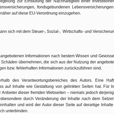
egelung zur Einstufung der Nachhaltigkeit einer Investition
nsversicherungen, fondsgebundenen Lebensversicherungen,
et näher auf diese EU-Verordnung einzugehen.
ann sich mit dem Steuer-, Sozial-, Wirtschafts- und Versicheru
er angebotenen Informationen nach bestem Wissen und Gewissen 
für Schäden übernehmen, die sich aus der Nutzung der angebo
igen bzw. fehlerhaften Informationen zurückzuführen sind.
halb des Verantwortungsbereiches des Autors. Eine Haftun
s auf Inhalte wie Gestaltung von gelinkten Seiten hat. Für I
er Anbieter dieser fremden Webseiten – niemals jedoch derjenig
insbesondere durch Veränderung der Inhalte nach dem Setzen d
einhalten und wird der Autor dieser Seite auf derartige Inhal
ich unterbinden.